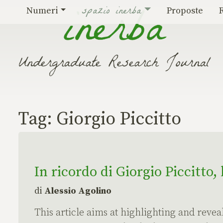
Vai al contenuto
spazio inerba
Numeri
Proposte
Tag:
Giorgio Piccitto
In ricordo di Giorgio Piccitto, 
di
Alessio Agolino
This article aims at highlighting and reve